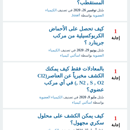
المستقطب؟
سُئل
نوفمبر 26، 2020
في تصنيف
الكيمياء
العضوية
بواسطة
Josef
كيف تحصل على الأحماض
1
الكربوكسيلية من مركب
إجابة
جرينارد ؟
سُئل
يونيو 29، 2020
في تصنيف
الكيمياء
العضوية
بواسطة
اسألني كيمياء
بالمعادلات فقط كيف يمكنك
1
الكشف مخبرياً عن العناصر(Cl2
إجابة
, N2 , S , O2) في أي مركب
عضوي؟
سُئل
مايو 9، 2020
في تصنيف
الكيمياء العضوية
بواسطة
اسألني كيمياء
كيف يمكن الكشف على محلول
1
سكري مجهول؟
إجابة