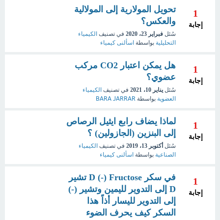
تحويل المولارية إلى المولالية
1
والعكس؟
إجابة
سُئل
فبراير 23، 2020
في تصنيف
الكيمياء
التحليلية
بواسطة
اسألنى كيمياء
هل يمكن اعتبار CO2 مركب
1
عضوي؟
إجابة
سُئل
يناير 10، 2021
في تصنيف
الكيمياء
العضوية
بواسطة
BARA JARRAR
لماذا يضاف رابع ايثيل الرصاص
1
إلى البنزين (الجازولين) ؟
إجابة
سُئل
أكتوبر 13، 2019
في تصنيف
الكيمياء
الصناعية
بواسطة
اسألنى كيمياء
في سكر D (-) Fructose تشير
1
D إلى التدوير لليمين وتشير (-)
إجابة
إلى التدوير لليسار أذاً هذا
السكر كيف يحرف الضوء