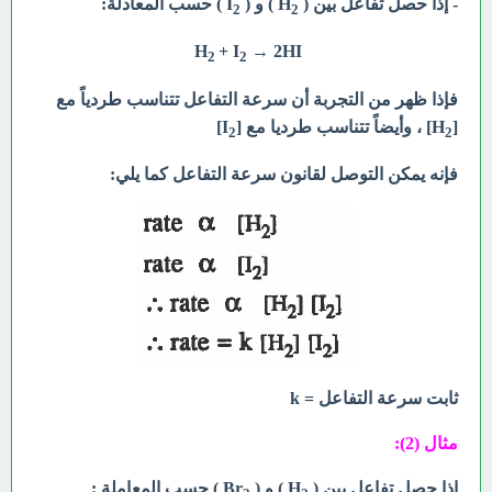
- إذا حصل تفاعل بين ( H
) و ( I
) حسب المعادلة:
2
2
H
+ I
→ 2HI
2
2
فإذا ظهر من التجربة أن سرعة التفاعل تتناسب طردياً مع
[H
] ، وأيضاً تتناسب طرديا مع [I
]
2
2
فإنه يمكن التوصل لقانون سرعة التفاعل كما يلي:
ثابت سرعة التفاعل = k
مثال (2):
إذا حصل تفاعل بين ( H
) و ( Br
) حسب المعاملة :