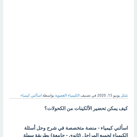
سُئل
يونيو 15، 2020
في تصنيف
الكيمياء العضوية
بواسطة
اسألني كيمياء
كيف يمكن تحضير الألكينات من الكحولات؟
اسألني كيمياء - منصة متخصصة في شرح وحل أسئلة
الكيمياء لجميع المراحل (ثانوي - جامعة) بطريقة سهلة