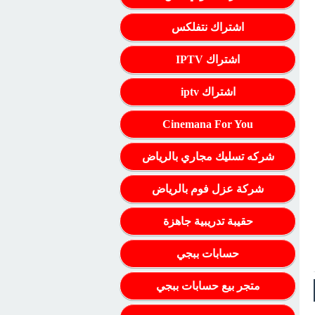
اشتراك نتفلكس
اشتراك IPTV
اشتراك iptv
Cinemana For You
شركه تسليك مجاري بالرياض
شركة عزل فوم بالرياض
حقيبة تدريبية جاهزة
حسابات ببجي
متجر بيع حسابات ببجي