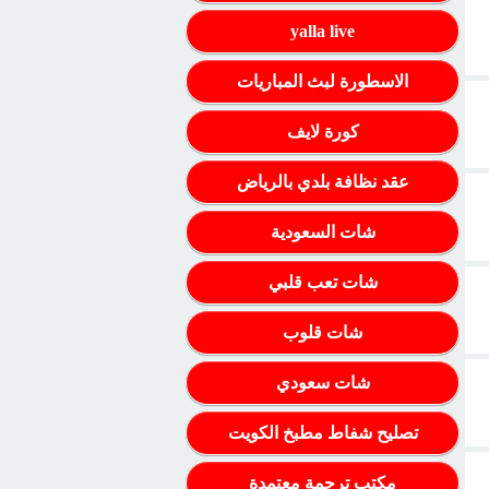
yalla live
الاسطورة لبث المباريات
كورة لايف
عقد نظافة بلدي بالرياض
شات السعودية
شات تعب قلبي
شات قلوب
شات سعودي
تصليح شفاط مطبخ الكويت
مكتب ترجمة معتمدة