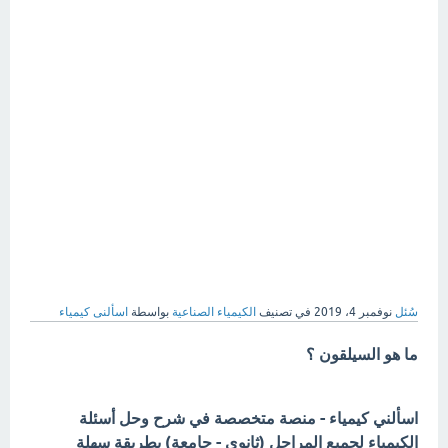
سُئل
نوفمبر 4، 2019
في تصنيف
الكيمياء الصناعية
بواسطة
اسألنى كيمياء
ما هو السيلقون ؟
اسألني كيمياء - منصة متخصصة في شرح وحل أسئلة
الكيمياء لجميع المراحل (ثانوي - جامعة) بطريقة سهلة