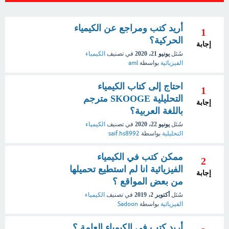
أريد كتب ومراجع عن الكيمياء
1
الحركية؟
إجابة
سُئل
يونيو 21، 2020
في تصنيف
الكيمياء
الفيزيائية
بواسطة
aml
احتاج إلى كتاب الكيمياء
1
التحليلية SKOOGE مترجم
إجابة
باللغة العربية؟
سُئل
يونيو 22، 2020
في تصنيف
الكيمياء
التحليلية
بواسطة
saif.hs8992
ممكن كتب في الكيمياء
2
الفيزيائية انا لم استطيع تحميلها
إجابة
من بعض المواقع ؟
سُئل
أكتوبر 2، 2019
في تصنيف
الكيمياء
الفيزيائية
بواسطة
Sadoon
أريد كتب في الكيمياء العامة ؟