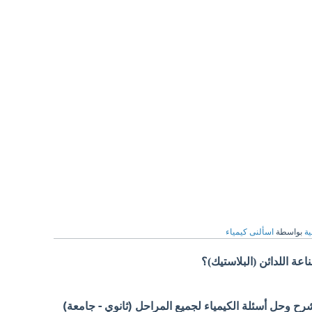
ية
بواسطة
اسألنى كيمياء
عة اللدائن (البلاستيك)؟
 وحل أسئلة الكيمياء لجميع المراحل (ثانوي - جامعة)