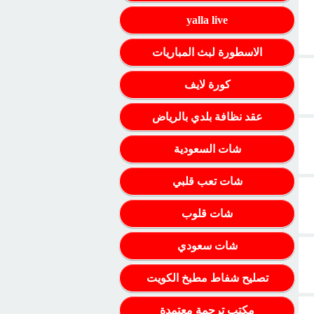
yalla live
الاسطورة لبث المباريات
كورة لايف
عقد نظافة بلدي بالرياض
شات السعودية
شات تعب قلبي
شات قلوب
شات سعودي
تصليح شفاط مطبخ الكويت
مكتب ترجمة معتمدة