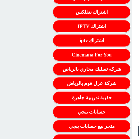
اشتراك نتفلكس
اشتراك IPTV
اشتراك iptv
Cinemana For You
شركه تسليك مجاري بالرياض
شركة عزل فوم بالرياض
حقيبة تدريبية جاهزة
حسابات ببجي
متجر بيع حسابات ببجي