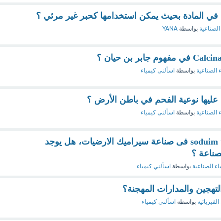
ي المادة بحيث يمكن استخدامها كحبر غير مرئي ؟
الصناعية
بواسطة
YANA
ء الصناعية
بواسطة
اسألنى كيمياء
عليها نوعية الفحم في باطن الأرض ؟
ء الصناعية
بواسطة
اسألنى كيمياء
يستخدم soduim tripolyphosphate فى صناعة سيراميك الارضيات، هل يوجد
صناعة ؟
اء الصناعية
بواسطة
اسألني كيمياء
تهجين والمدارات المهجنة؟
الفيزيائية
بواسطة
اسألنى كيمياء