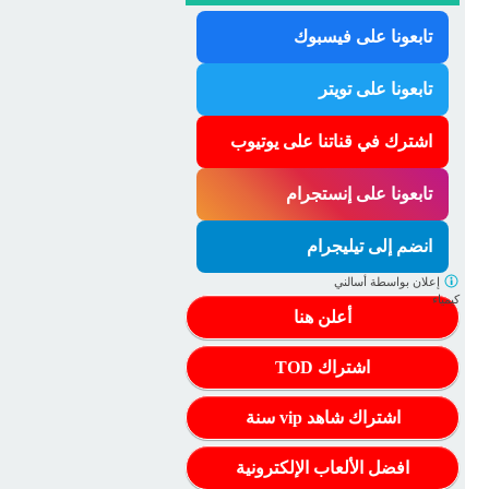
تابعونا على فيسبوك
تابعونا على تويتر
اشترك في قناتنا على يوتيوب
تابعونا على إنستجرام
انضم إلى تيليجرام
إعلان بواسطة
أسالني
كيمياء
أعلن هنا
اشتراك TOD
اشتراك شاهد vip سنة
افضل الألعاب الإلكترونية