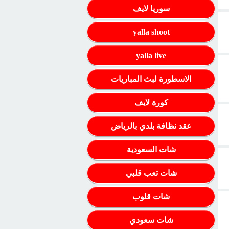
سوريا لايف
yalla shoot
yalla live
الاسطورة لبث المباريات
كورة لايف
عقد نظافة بلدي بالرياض
شات السعودية
شات تعب قلبي
شات قلوب
شات سعودي