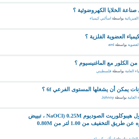
صناعة الخلايا الكهروضوئية ؟
الفيزيائية
بواسطة
اسألني كيمياء
ياء العضوية الفلزية ؟
العضوية
بواسطة
aml
 من الكلور مع الماغنيسيوم ؟
اء العامة
بواسطة
فلسطيني
نات يمكن أن يشغلها المستوى الفرعي 6f ؟
 العامة
بواسطة
Johnny
ما هو الحجم الأقصى لمحلول هيبوكلوريت الصوديوم 0.25M (NaOCl ، تبييض
الغسيل) الذي يمكن تحضيره عن طريق التخفيف من 1.00 لتر من 0.80M
العامة
بواسطة
اسألني كيمياء