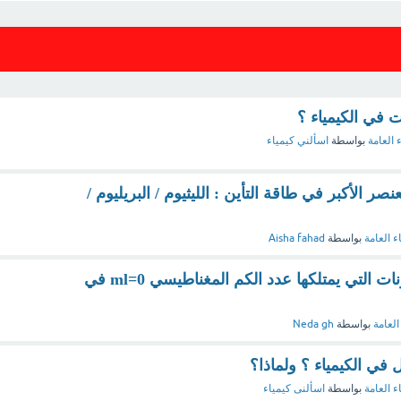
في الكيمياء ؟
 العامة
بواسطة
اسألني كيمياء
نصر الأكبر في طاقة التأين : الليثيوم / البريليوم /
ء العامة
بواسطة
Aisha fahad
ما هو أكبر عدد من الالكترونات التي يمتلكها عدد الكم المغناطيسي ml=0 في
العامة
بواسطة
Neda gh
 في الكيمياء ؟ ولماذا؟
ء العامة
بواسطة
اسألنى كيمياء