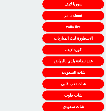
سوريا لايف
yalla shoot
yalla live
الاسطورة لبث المباريات
كورة لايف
عقد نظافة بلدي بالرياض
شات السعودية
شات تعب قلبي
شات قلوب
شات سعودي