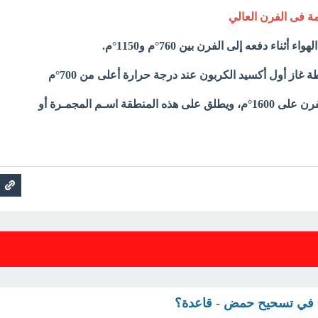
ة فى الفرن العالي
أثناء دفعه إلى الفرن بين 760°م و1150°م.
سطة غاز أول أكسيد الكربون عند درجة حرارة أعلى من
700°م
- تزيد درجة حرارة قاع الفرن على 1600°م، ويطلق على هذه المنطقة اسـم المجمـرة أو
ة في تسحيح حمض - قاعدة؟