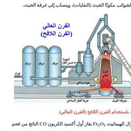
لشوائب مكونًا الخبث (النفايات)، وينساب إلى غرفة الخبث.
باستخدام الفرن اللافح (الفرن العالي)
ل الهيماتيت Fe
O
بغاز أول أكسيد الكربون CO الناتج من فحم
2
3