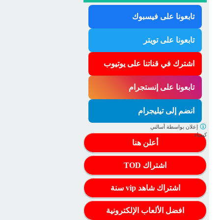
تابعونا على فيسبوك
تابعونا على تويتر
اشترك في قناتنا على يوتيوب
تابعونا على إنستجرام
انضم إلى تيليجرام
إعلان بواسطة
أسالني
كيمياء
أعلن هنا
اشتراك TOD
اشتراك شاهد vip سنة
افضل الألعاب الإلكترونية