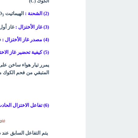
الكوك (C)
(2) الشحنة :
الهيماتيت Fe
O
3
(3) غاز الأختزال :
غاز أول 
(4) مصدر غاز الأختزال :
فح
(5) كيفية تحضير غاز الاختزال:
يمرر تيار هواء ساخن على 
المتبقي من فحم الكوك منتج
(6) تفاعل الاختزال الحادث
يتم التفاعل السابق عند درجة ح