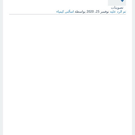
تصويتات
تم الرد عليه
نوفمبر 25، 2020
بواسطة
اسألنى كيمياء