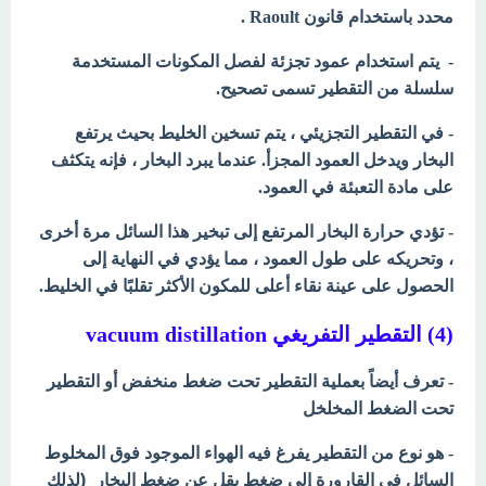
محدد باستخدام قانون Raoult .
- يتم استخدام عمود تجزئة لفصل المكونات المستخدمة
سلسلة من التقطير تسمى تصحيح.
- في التقطير التجزيئي ، يتم تسخين الخليط بحيث يرتفع
البخار ويدخل العمود المجزأ. عندما يبرد البخار ، فإنه يتكثف
على مادة التعبئة في العمود.
- تؤدي حرارة البخار المرتفع إلى تبخير هذا السائل مرة أخرى
، وتحريكه على طول العمود ، مما يؤدي في النهاية إلى
الحصول على عينة نقاء أعلى للمكون الأكثر تقلبًا في الخليط.
(4) التقطير التفريغي
vacuum distillation
- تعرف أيضاً بعملية التقطير تحت ضغط منخفض أو
التقطير
تحت الضغط المخلخل
- هو نوع من التقطير يفرغ فيه الهواء الموجود فوق المخلوط
(لذلك
السائل في القارورة إلى ضغط يقل عن ضغط البخار