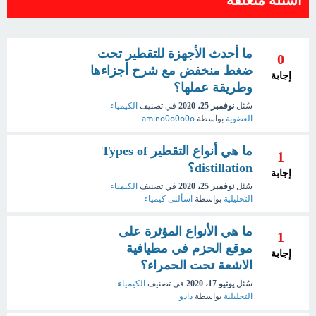
ما أحدث الأجهزة للتقطير تحت
0
ضغط منخفض مع شرح أجزاءها
إجابة
وطريقة عملها؟
سُئل
نوفمبر 25، 2020
في تصنيف
الكيمياء
العضوية
بواسطة
amino0o0o0o
ما هي أنواع التقطير Types of
1
distillation؟
إجابة
سُئل
نوفمبر 25، 2020
في تصنيف
الكيمياء
التحليلية
بواسطة
اسألنى كيمياء
ما هي الأنواع المؤثرة على
1
موقع الحزم في مطيافية
إجابة
الاشعة تحت الحمراء؟
سُئل
يونيو 17، 2020
في تصنيف
الكيمياء
التحليلية
بواسطة
دادو