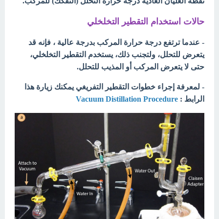
نقطة الغليان العادية درجة حرارة التحلل (التفكك) للمركب.
حالات استخدام التقطير التخلخلي
- عندما ترتفع درجة حرارة المركب بدرجة عالية ، فإنه قد
يتعرض للتحلل، ولتجنب ذلك، يستخدم التقطير التخلخلي،
حتى لا يتعرض المركب أو المذيب للتحلل.
- لمعرفة إجراء خطوات التقطير التفريغي يمكنك زيارة هذا
الرابط :
Vacuum Distillation Procedure