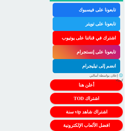
تابعونا على فيسبوك
تابعونا على تويتر
اشترك في قناتنا على يوتيوب
تابعونا على إنستجرام
انضم إلى تيليجرام
إعلان بواسطة
أسالني
كيمياء
أعلن هنا
اشتراك TOD
اشتراك شاهد vip سنة
افضل الألعاب الإلكترونية