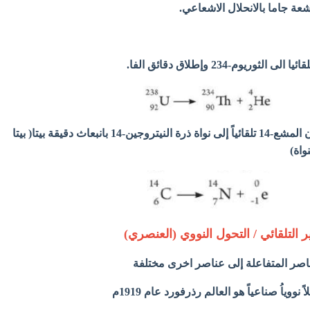
 اشعة جاما بالانحلال الاشعاعي.
(2) تحول نواة ذرة الكربون المشع-14 تلقائياً إلى نواة ذرة النيتروجين-14 بانبعاث دقيقة بيتا( بيتا
واة)
غير التلقائي / التحول النووي (العنصري)
عناصر المتفاعلة إلى عناصر اخرى مختلفة
ووياُ صناعياً هو العالم رذرفورد عام 1919م