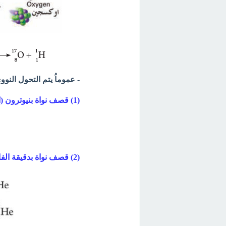
- عموماُ يتم التحول الن
(1) قصف نواة بنيوترون (انبعاث بروتون)
(2) قصف نواة بدقيقة الفا