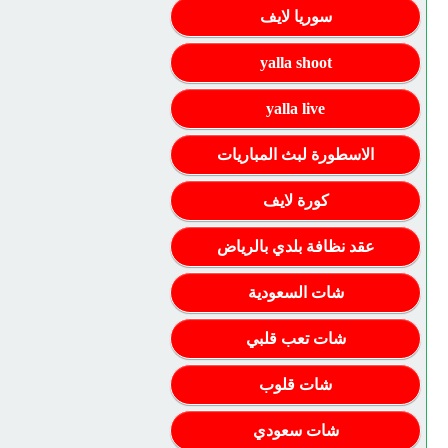
سوريا لايف
yalla shoot
yalla live
الاسطورة لبث المباريات
كورة لايف
عقد نظافة بلدي بالرياض
شات السعودية
شات تعب قلبي
شات قلوب
شات سعودي