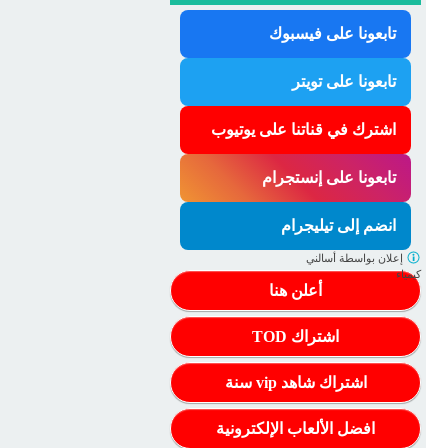
تابعونا على فيسبوك
تابعونا على تويتر
اشترك في قناتنا على يوتيوب
تابعونا على إنستجرام
انضم إلى تيليجرام
إعلان بواسطة
أسالني
كيمياء
أعلن هنا
اشتراك TOD
اشتراك شاهد vip سنة
افضل الألعاب الإلكترونية