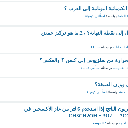
كيميائية اليونانية إلى العرب ؟
 العامة
بواسطة
اسألني كيمياء
1.عند أيِّ حجم وصل التفاعل إلى نقطة النهاية؟ / 2.ما هو تركيز حمض
ء التحليلية
بواسطة
Ethan
الحرارة من سلزيوس إلى كلفن ؟ والعكس؟
 الفيزيائية
بواسطة
اسألني كيمياء
ي ووزن الصيغة؟
العامة
بواسطة
اسألنى كيمياء
ما حجم غاز ثاني أكسيد الكربون الناتج إذا استخدم 6 لتر من غاز الاكسجين في
العامة
بواسطة
ninja_07