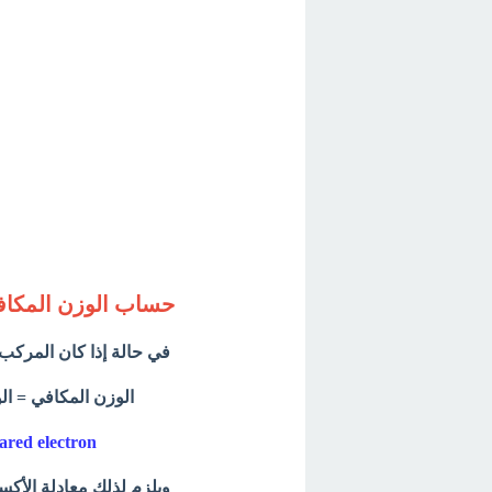
حساب الوزن المكافئ
في حالة إذا كان المركب
الوزن المكافي = الو
ared electron
ويلزم لذلك معادلة الأكسد