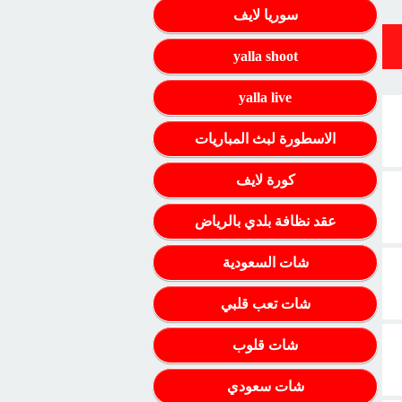
سوريا لايف
yalla shoot
yalla live
الاسطورة لبث المباريات
كورة لايف
عقد نظافة بلدي بالرياض
شات السعودية
شات تعب قلبي
شات قلوب
شات سعودي