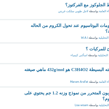
ط الجلوكوز مع الفركتوز؟
ء العامة
بواسطة
لاجل طوبى سلكت غربتي
ات البوتاسيوم عند تحول الكروم من الحاله
ة؟
التحليلية
بواسطة
W.A.l
للمركبات ؟
التحليلية
بواسطة
اسألنى كيمياء
الوزن الجزيئي لمركب صيغته البسيطة C3H4O2 هو 432g/mol ماهي صيغته
ء العامة
بواسطة
Maram Arafat
ما هو وزن ثاني أكسيد الكربون المتحرر من نموذج وزنه 1.2 جم يحتوي على
لتحليلية
بواسطة
Lisa wisam