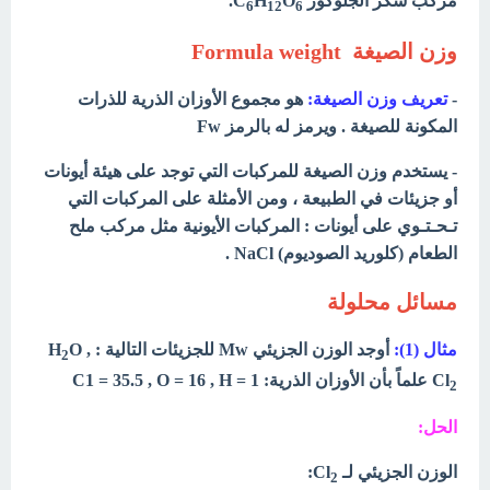
مركب سكر الجلوكوز C
O
H
.
6
12
6
وزن الصيغة Formula weight
-
تعريف وزن الصيغة:
هو مجموع الأوزان الذرية للذرات
المكونة للصيغة . ويرمز له بالرمز Fw
- يستخدم وزن الصيغة للمركبات التي توجد على هيئة أيونات
أو جزيئات في الطبيعة ، ومن الأمثلة على المركبات التي
تـحـتـوي على أيونات : المركبات الأيونية مثل مركب ملح
الطعام (كلوريد الصوديوم) NaCl .
مسائل محلولة
مثال (1):
أوجد الوزن الجزيئي Mw للجزيئات التالية : H
O ,
2
Cl
علماً بأن الأوزان الذرية: 1 = C1 = 35.5 , O = 16 , H
2
الحل:
الوزن الجزيئي لـ Cl
:
2