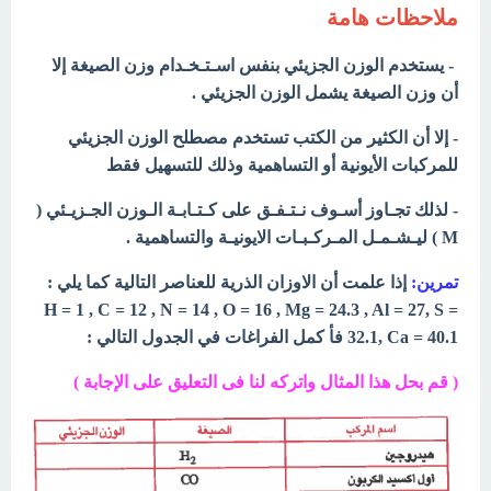
ملاحظات هامة
- يستخدم الوزن الجزيئي بنفس اسـتـخـدام وزن الصيغة إلا
أن وزن الصيغة يشمل الوزن الجزيئي .
- إلا أن الكثير من الكتب تستخدم مصطلح الوزن الجزيئي
للمركبات الأيونية أو التساهمية وذلك للتسهيل فقط
- لذلك تجـاوز أسـوف نـتـفـق على كـتـابـة الـوزن الجـزيـئي (
M ) ليـشـمـل المـركـبـات الايونيـة والتساهمية .
تمرين:
إذا علمت أن الاوزان الذرية للعناصر التالية كما يلي :
H = 1 , C = 12 , N = 14 , O = 16 , Mg = 24.3 , Al = 27, S =
32.1, Ca = 40.1 فأ كمل الفراغات في الجدول التالي :
( قم بحل هذا المثال واتركه لنا فى التعليق على الإجابة )