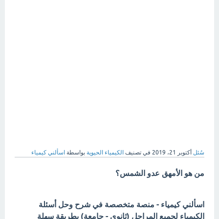
سُئل
أكتوبر 21، 2019
في تصنيف
الكيمياء الحيوية
بواسطة
اسألني كيمياء
من هو الأمهق عدو الشمس؟
اسألني كيمياء - منصة متخصصة في شرح وحل أسئلة
الكيمياء لجميع المراحل (ثانوي - جامعة) بطريقة سهلة