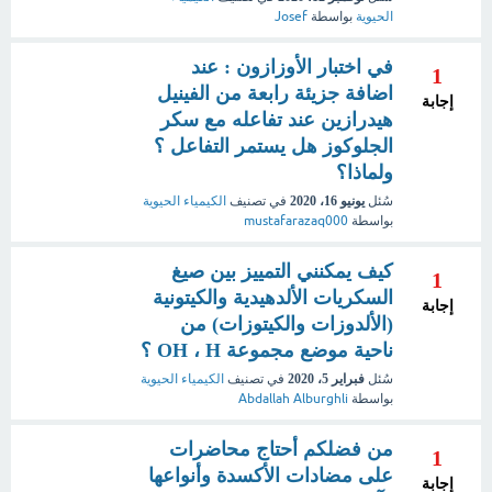
الحيوية
بواسطة
Josef
في اختبار الأوزازون : عند
1
اضافة جزيئة رابعة من الفينيل
إجابة
هيدرازين عند تفاعله مع سكر
الجلوكوز هل يستمر التفاعل ؟
ولماذا؟
سُئل
يونيو 16، 2020
في تصنيف
الكيمياء الحيوية
بواسطة
mustafarazaq000
كيف يمكنني التمييز بين صيغ
1
السكريات الألدهيدية والكيتونية
إجابة
(الألدوزات والكيتوزات) من
ناحية موضع مجموعة OH ، H ؟
سُئل
فبراير 5، 2020
في تصنيف
الكيمياء الحيوية
بواسطة
Abdallah Alburghli
من فضلكم أحتاج محاضرات
1
على مضادات الأكسدة وأنواعها
إجابة