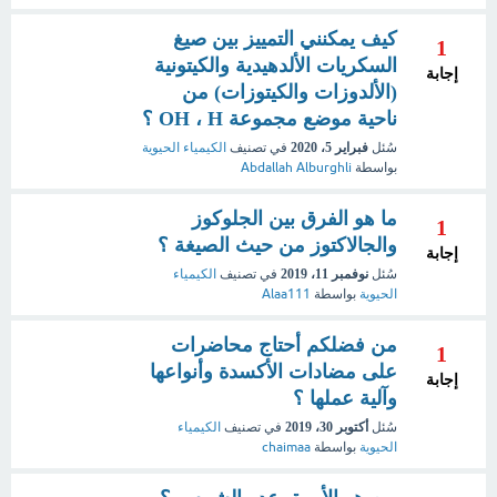
كيف يمكنني التمييز بين صيغ
1
السكريات الألدهيدية والكيتونية
إجابة
(الألدوزات والكيتوزات) من
ناحية موضع مجموعة OH ، H ؟
سُئل
فبراير 5، 2020
في تصنيف
الكيمياء الحيوية
بواسطة
Abdallah Alburghli
ما هو الفرق بين الجلوكوز
1
والجالاكتوز من حيث الصيغة ؟
إجابة
سُئل
نوفمبر 11، 2019
في تصنيف
الكيمياء
الحيوية
بواسطة
Alaa111
من فضلكم أحتاج محاضرات
1
على مضادات الأكسدة وأنواعها
إجابة
وآلية عملها ؟
سُئل
أكتوبر 30، 2019
في تصنيف
الكيمياء
الحيوية
بواسطة
chaimaa