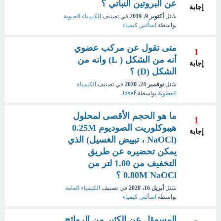
عن البروتين النباتي ؟
إجابة
سُئل
أكتوبر 9، 2019
في تصنيف
الكيمياء الحيوية
بواسطة
اسألني كيمياء
متى تقول عن مركب عضوي
1
أنه من الشكل ( L) وانه من
إجابة
الشكل (D) ؟
سُئل
نوفمبر 24، 2020
في تصنيف
الكيمياء
العضوية
بواسطة
Josef
ما هو الحجم الأقصى لمحلول
1
هيبوكلوريت الصوديوم 0.25M
إجابة
(NaOCl ، تبييض الغسيل) الذي
يمكن تحضيره عن طريق
التخفيف من 1.00 لتر من
0.80M NaOCl ؟
سُئل
أبريل 16، 2020
في تصنيف
الكيمياء العامة
بواسطة
اسألني كيمياء
المسوؤل عن الكثير من الروائح