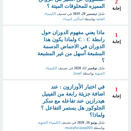
2
المميزه للمخلوقات الميتة ؟
إجابة
سُئل
ديسمبر 28، 2019
في تصنيف
الكيمياء
العامة
بواسطة
اسألني كيمياء
ماذا يعني مفهوم الدوران حول
1
رابطة C - C ولماذا يكون هذا
إجابة
الدوران في الاحماض الدسمة
المشبعة أسهل من غير المشبعة
؟
سُئل
نوفمبر 12، 2020
في تصنيف
الكيمياء
الحيوية
بواسطة
Josef
في اختبار الأوزازون : عند
1
اضافة جزيئة رابعة من الفينيل
إجابة
هيدرازين عند تفاعله مع سكر
الجلوكوز هل يستمر التفاعل ؟
ولماذا؟
سُئل
يونيو 16، 2020
في تصنيف
الكيمياء الحيوية
بواسطة
mustafarazaq000