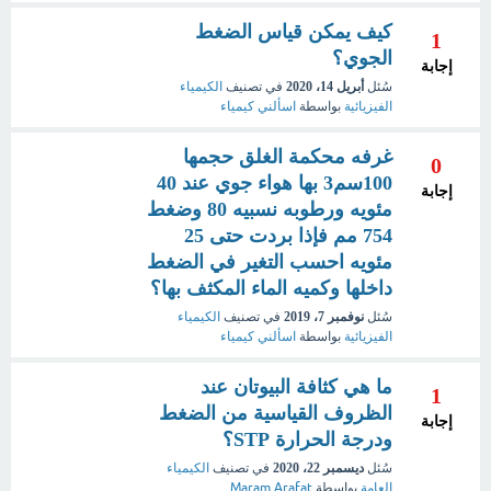
كيف يمكن قياس الضغط
1
الجوي؟
إجابة
سُئل
أبريل 14، 2020
في تصنيف
الكيمياء
الفيزيائية
بواسطة
اسألني كيمياء
غرفه محكمة الغلق حجمها
0
100سم3 بها هواء جوي عند 40
إجابة
مئويه ورطوبه نسبيه 80 وضغط
754 مم فإذا بردت حتى 25
مئويه احسب التغير في الضغط
داخلها وكميه الماء المكثف بها؟
سُئل
نوفمبر 7، 2019
في تصنيف
الكيمياء
الفيزيائية
بواسطة
اسألني كيمياء
ما هي كثافة البيوتان عند
1
الظروف القياسية من الضغط
إجابة
ودرجة الحرارة STP؟
سُئل
ديسمبر 22، 2020
في تصنيف
الكيمياء
العامة
بواسطة
Maram Arafat