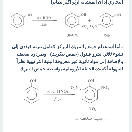
البخاري إذ أن المتشابه أرثو أكثر تطايراً.
- أما استخدام حمض النتريك المركز كعامل نترتة فيؤدى إلى
نشوء ثلاثي نيترو فينول (حمض بيكريك) - وبمردود ضعيف -
بالإضافة إلى مواد ثانوية غير معروفة البنية التركيبية نظراً
لسهولة أكسدة الحلقة الأروماتية بواسطة حمض النتريك.