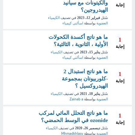
والكيتونات مع سيانيد
إجابة
الهيدروجين؟
سُئل
فبراير 12، 2023
في تصنيف
الكيمياء
العضوية
بواسطة
اسألنى كيمياء
ما هو ناتج أكسدة الكحولات
1
الأولية ، الثانوية ، الثالثية؟
إجابة
سُئل
يناير 15، 2023
في تصنيف
الكيمياء
العضوية
بواسطة
اسألني كيمياء
ما هو ناتج استبدال 2
1
-كلوربيوتان بمجموعة
إجابة
الهيدروكسيل ؟
سُئل
يناير 18، 2021
في تصنيف
الكيمياء
العضوية
بواسطة
Zainab a
ما هو ناتج التحلل المائي لمركب
1
ozonide في الوسط الحمضي؟
إجابة
سُئل
ديسمبر 26، 2020
في تصنيف
الكيمياء
العضوية
بواسطة
Mhmadkhlasy