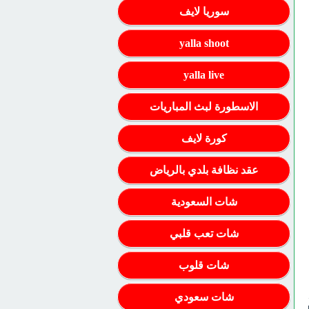
سوريا لايف
yalla shoot
yalla live
الاسطورة لبث المباريات
كورة لايف
عقد نظافة بلدي بالرياض
شات السعودية
شات تعب قلبي
شات قلوب
شات سعودي