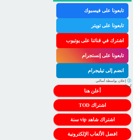
تابعونا على فيسبوك
تابعونا على تويتر
اشترك في قناتنا على يوتيوب
تابعونا على إنستجرام
انضم إلى تيليجرام
إعلان بواسطة
أسالني
كيمياء
أعلن هنا
اشتراك TOD
اشتراك شاهد vip سنة
افضل الألعاب الإلكترونية