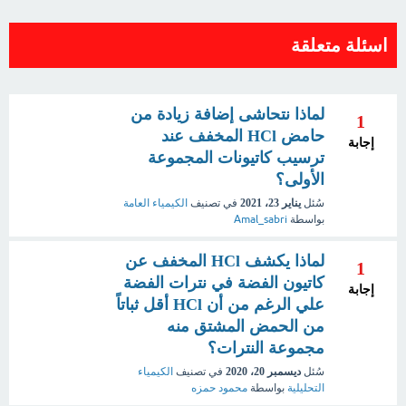
اسئلة متعلقة
لماذا نتحاشى إضافة زيادة من
1
حامض HCl المخفف عند
إجابة
ترسيب كاتيونات المجموعة
الأولى؟
سُئل
يناير 23، 2021
في تصنيف
الكيمياء العامة
بواسطة
Amal_sabri
لماذا يكشف HCl المخفف عن
1
كاتيون الفضة في نترات الفضة
إجابة
علي الرغم من أن HCl أقل ثباتاً
من الحمض المشتق منه
مجموعة النترات؟
سُئل
ديسمبر 20، 2020
في تصنيف
الكيمياء
التحليلية
بواسطة
محمود حمزه