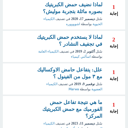
لماذا نضيف حمض الكبريتيك
1
بصوره مائلة بتجربة موليش؟
إجابة
سُئل
ديسمبر 17، 2020
في تصنيف
الكيمياء
الحيوية
بواسطة
اشووووره
لماذا لا يستخدم حمض الكبريتيك
2
في تجفيف النشادر ؟
إجابة
سُئل
أكتوبر 2، 2019
في تصنيف
الكيمياء العامة
بواسطة
اسألني كيمياء
علل: يتفاعل حامض الاوكساليك
1
مع ٣ مول من الفينول ؟
إجابة
سُئل
نوفمبر 9، 2019
في تصنيف
الكيمياء
العضوية
بواسطة
Marwa
ما هي نتيجة تفاعل حمض
1
الفورميك مع حمض الكبريتيك
إجابة
المركز؟
سُئل
ديسمبر 11، 2023
في تصنيف
الكيمياء