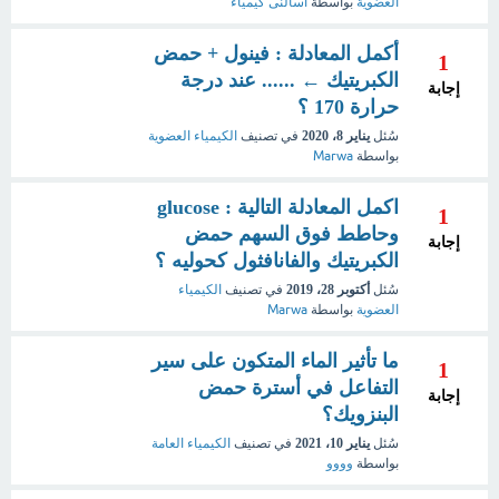
العضوية
بواسطة
اسألنى كيمياء
أكمل المعادلة : فينول + حمض
1
الكبريتيك ← ...... عند درجة
إجابة
حرارة 170 ؟
سُئل
يناير 8، 2020
في تصنيف
الكيمياء العضوية
بواسطة
Marwa
اكمل المعادلة التالية : glucose
1
وحاطط فوق السهم حمض
إجابة
الكبريتيك والفانافثول كحوليه ؟
سُئل
أكتوبر 28، 2019
في تصنيف
الكيمياء
العضوية
بواسطة
Marwa
ما تأثير الماء المتكون على سير
1
التفاعل في أسترة حمض
إجابة
البنزويك؟
سُئل
يناير 10، 2021
في تصنيف
الكيمياء العامة
بواسطة
وووو