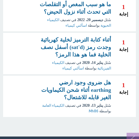
ما هو سبب المغص أو التقلصات
1
التي تحدث أثناء نزول الحيض؟
إجابة
سُئل
ديسمبر 20، 2022
في تصنيف
الكيمياء
الحيوية
بواسطة
اسألني كيمياء
أثناء كتابة الترميز لخلية كهربائية
1
وجدت رمز (sat'd) أسفل نصف
إجابة
الخلية فما هو هذا الرمز؟
سُئل
يناير 14، 2020
في تصنيف
الكيمياء
الفيزيائية
بواسطة
اسألني كيمياء
هل ضروى وجود ارضي
1
earthing أثناء شحن الكيماويات
إجابة
الغير قابله للاشتعال؟
سُئل
يناير 13، 2020
في تصنيف
الكيمياء العامة
بواسطة
Mh86