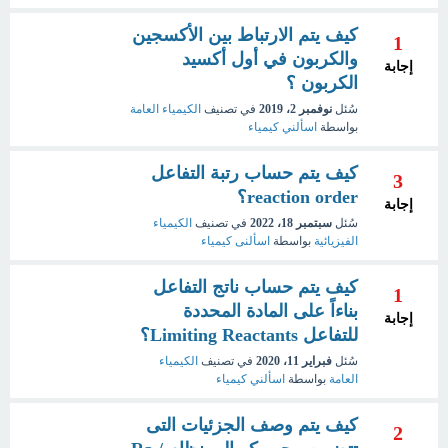
كيف يتم الارتباط بين الأكسجين
1
والكربون في أول أكسيد
إجابة
الكربون ؟
سُئل
نوفمبر 2، 2019
في تصنيف
الكيمياء العامة
بواسطة
اسألني كيمياء
كيف يتم حساب رتبة التفاعل
3
reaction order؟
إجابة
سُئل
سبتمبر 18، 2022
في تصنيف
الكيمياء
الفيزيائية
بواسطة
اسألنى كيمياء
كيف يتم حساب ناتج التفاعل
1
بناءاً على المادة المحددة
إجابة
للتفاعل Limiting Reactants؟
سُئل
فبراير 11، 2020
في تصنيف
الكيمياء
العامة
بواسطة
اسألني كيمياء
كيف يتم وصف الجزئيات التى
2