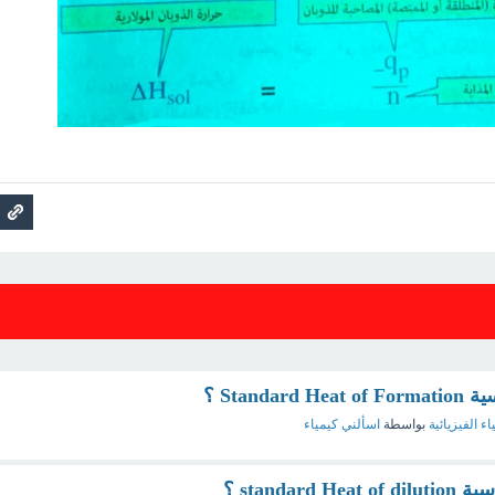
Stand ؟
اء الفيزيائية
بواسطة
اسألني كيمياء
standa ؟