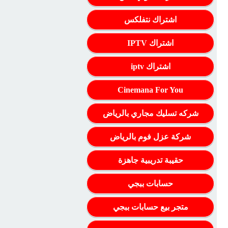
اشتراك نتفلكس
اشتراك IPTV
اشتراك iptv
Cinemana For You
شركه تسليك مجاري بالرياض
شركة عزل فوم بالرياض
حقيبة تدريبية جاهزة
حسابات ببجي
متجر بيع حسابات ببجي