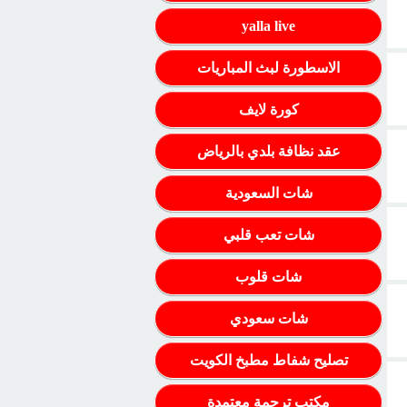
yalla live
الاسطورة لبث المباريات
كورة لايف
عقد نظافة بلدي بالرياض
شات السعودية
شات تعب قلبي
شات قلوب
شات سعودي
تصليح شفاط مطبخ الكويت
مكتب ترجمة معتمدة