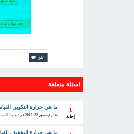
اسئلة متعلقة
ما هي حرارة التكوين القياسية ard Heat of Formation
1
سُئل
ديسمبر 22، 2019
في تصنيف
الكيمي
إجابة
ما هي حرارة التخفيف القياسية rd Heat of dilution