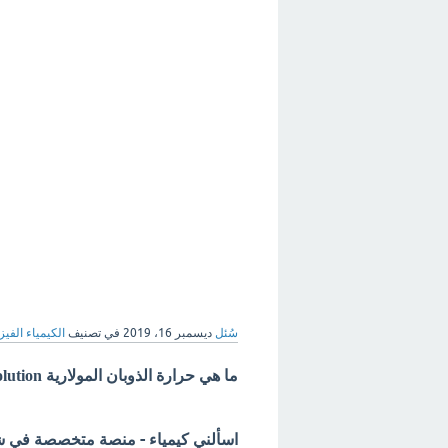
سُئل
ديسمبر 16، 2019
في تصنيف
الكيمياء الفيزي
ما هي حرارة الذوبان المولارية Molar heat of solution ؟
اسألني كيمياء - منصة متخصصة في شرح