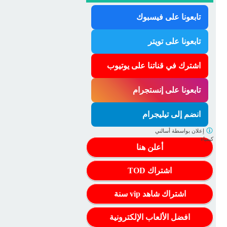
تابعونا على فيسبوك
تابعونا على تويتر
اشترك في قناتنا على يوتيوب
تابعونا على إنستجرام
انضم إلى تيليجرام
إعلان بواسطة
أسالني
كيمياء
أعلن هنا
اشتراك TOD
اشتراك شاهد vip سنة
افضل الألعاب الإلكترونية