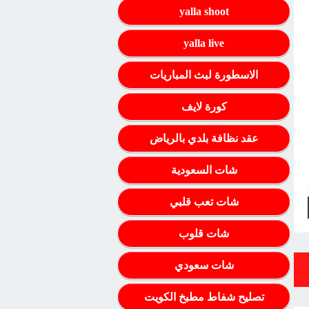
yalla shoot
yalla live
الاسطورة لبث المباريات
كورة لايف
عقد نظافة بلدي بالرياض
شات السعودية
شات تعب قلبي
شات قلوب
شات سعودي
تصليح شفاط مطبخ الكويت