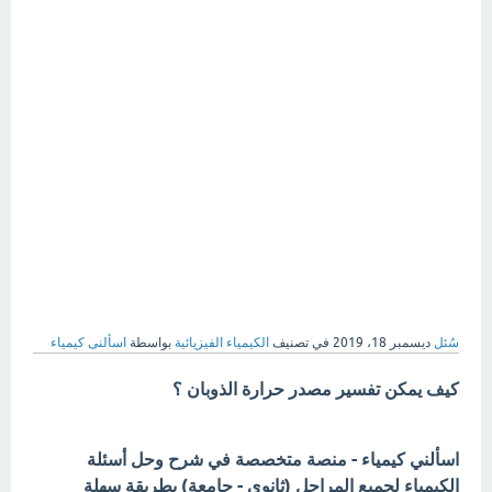
سُئل
ديسمبر 18، 2019
في تصنيف
الكيمياء الفيزيائية
بواسطة
اسألنى كيمياء
كيف يمكن تفسير مصدر حرارة الذوبان ؟
اسألني كيمياء - منصة متخصصة في شرح وحل أسئلة
الكيمياء لجميع المراحل (ثانوي - جامعة) بطريقة سهلة