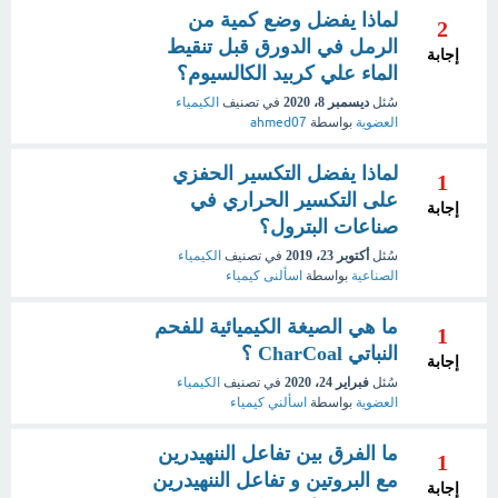
لماذا يفضل وضع كمية من
2
الرمل في الدورق قبل تنقيط
إجابة
الماء علي كربيد الكالسيوم؟
سُئل
ديسمبر 8، 2020
في تصنيف
الكيمياء
العضوية
بواسطة
ahmed07
لماذا يفضل التكسير الحفزي
1
على التكسير الحراري في
إجابة
صناعات البترول؟
سُئل
أكتوبر 23، 2019
في تصنيف
الكيمياء
الصناعية
بواسطة
اسألنى كيمياء
ما هي الصيغة الكيميائية للفحم
1
النباتي CharCoal ؟
إجابة
سُئل
فبراير 24، 2020
في تصنيف
الكيمياء
العضوية
بواسطة
اسألني كيمياء
ما الفرق بين تفاعل الننهيدرين
1
مع البروتين و تفاعل الننهيدرين
إجابة