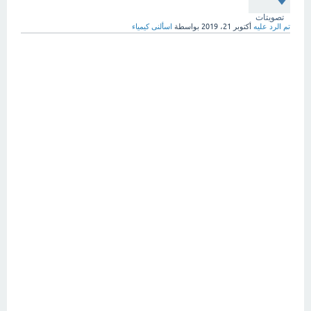
تصويتات
تم الرد عليه
أكتوبر 21، 2019
بواسطة
اسألنى كيمياء