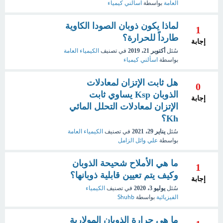
العامة
بواسطة
اسألني كيمياء
لماذا يكون ذوبان الصودا الكاوية
1
طارداً للحرارة؟
إجابة
سُئل
أكتوبر 21، 2019
في تصنيف
الكيمياء العامة
بواسطة
اسألني كيمياء
هل ثابت الإتزان لمعادلات
0
الذوبان Ksp يساوي ثابت
إجابة
الإتزان لمعادلات التحلل المائي
Kh؟
سُئل
يناير 29، 2021
في تصنيف
الكيمياء العامة
بواسطة
علي وائل الزامل
ما هي الأملاح شحيحة الذوبان
1
وكيف يتم تعيين قابلية ذوبانها؟
إجابة
سُئل
يوليو 3، 2020
في تصنيف
الكيمياء
الفيزيائية
بواسطة
Shuhb
ما هي حرارة الذوبان المولارية