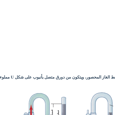
- أداة تستخدم لقياس ضغط الغاز المحصور، ويتكون من دورق متصل بأنبوب على شكل U ممل