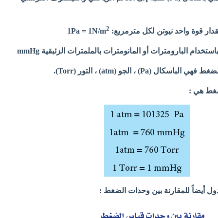
2
وة واحد نيوتن لكل مترمربع: 1Pa = 1N/m
دام البارومترات أو المانومترات بالملمترات الزئبقية mmHg
ل (Pa) ، الجو (atm) ، التور (Torr).
ضغط هي :
ول أيضاً للمقارنة بين وحدات الضغط :