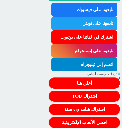
تابعونا على فيسبوك
تابعونا على تويتر
اشترك في قناتنا على يوتيوب
تابعونا على إنستجرام
انضم إلى تيليجرام
إعلان بواسطة
أسالني
كيمياء
أعلن هنا
اشتراك TOD
اشتراك شاهد vip سنة
افضل الألعاب الإلكترونية