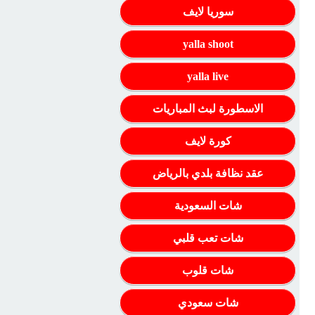
سوريا لايف
yalla shoot
yalla live
الاسطورة لبث المباريات
كورة لايف
عقد نظافة بلدي بالرياض
شات السعودية
شات تعب قلبي
شات قلوب
شات سعودي