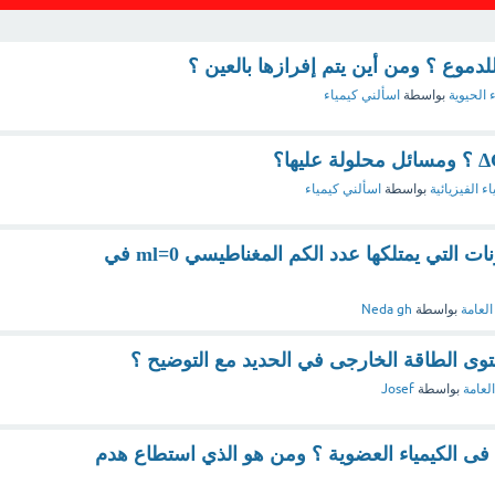
للدموع ؟ ومن أين يتم إفرازها بالعين ؟
 الحيوية
بواسطة
اسألني كيمياء
اء الفيزيائية
بواسطة
اسألني كيمياء
ما هو أكبر عدد من الالكترونات التي يمتلكها عدد الكم المغناطيسي ml=0 في
العامة
بواسطة
Neda gh
توى الطاقة الخارجى في الحديد مع التوضيح ؟
العامة
بواسطة
Josef
 فى الكيمياء العضوية ؟ ومن هو الذي استطاع هدم