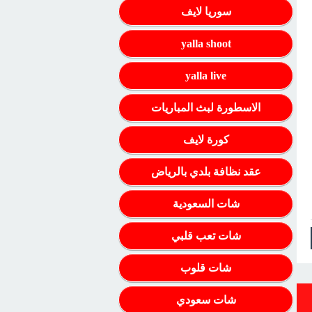
سوريا لايف
yalla shoot
yalla live
الاسطورة لبث المباريات
كورة لايف
عقد نظافة بلدي بالرياض
شات السعودية
شات تعب قلبي
شات قلوب
شات سعودي