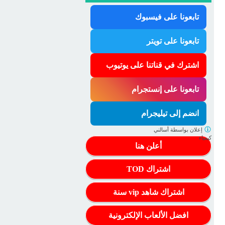
تابعونا على فيسبوك
تابعونا على تويتر
اشترك في قناتنا على يوتيوب
تابعونا على إنستجرام
انضم إلى تيليجرام
إعلان بواسطة
أسالني
كيمياء
أعلن هنا
اشتراك TOD
اشتراك شاهد vip سنة
افضل الألعاب الإلكترونية