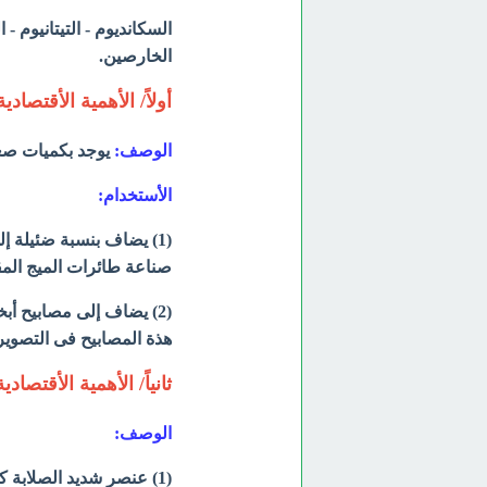
السكانديوم - التيتانيوم - 
الخارصين.
أولاً/ الأهمية الأقتصادي
الوصف:
يوجد بكميات صغ
الأستخدام:
(1) يضاف بنسبة ضئيلة إ
صناعة طائرات الميج المقا
(2) يضاف إلى مصابيح أ
هذة المصابيح فى التصوير ا
ثانياً/ الأهمية الأقتصادية
الوصف:
(1) عنصر شديد الصلابة كالصلب steel ولكنه أقل كثافة منه.