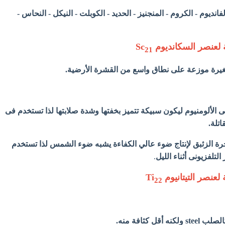
الفانديوم - الكروم - المنجنيز - الحديد - الكوبلت - النيكل - النحاس -
ة لعنصر السكانديوم Sc
21
يرة موزعة على نطاق واسع من القشرة الأرضية.
لى الألومنيوم ليكون سبيكة تتميز بخفتها وشدة صلابتها لذا تستخدم فى
تلة.
بخرة الزئبق لإنتاج ضوء عالي الكفاءة يشبه ضوء الشمس لذا تستخدم
لتلفزيونى أثناء الليل
.
 لعنصر التيتانيوم Ti
22