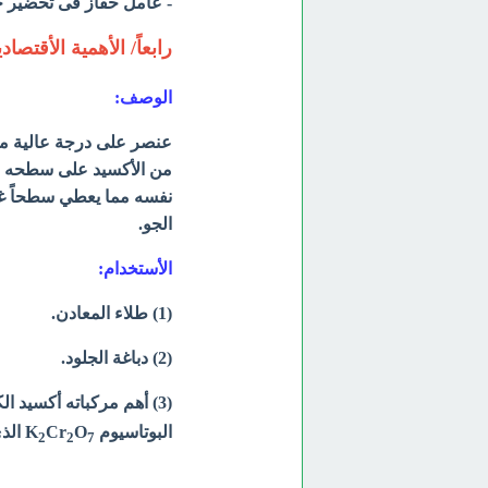
- عامل حفاز فى تحضير ح
رابعاً/ الأهمية الأقتصاد
الوصف:
عنصر على درجة عالية من
من الأكسيد على سطحه وي
نفسه مما يعطي سطحاً غي
الجو.
الأستخدام:
(1) طلاء المعادن.
(2) دباغة الجلود.
(3) أهم مركباته أكسيد الكروم الثلاثي Cr
البوتاسيوم K
O
Cr
الذ
2
2
7