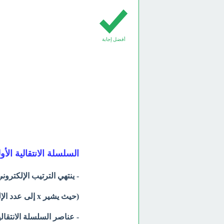
أفضل إجابة
السلسلة الانتقالية الأولي 3d للعناصر الان
- ينتهي الترتيب الإلكتروني
(حيث يشير x إلى عدد الإلكترونات ، x= 1 إلى 9 ولا تساوي صفر أو 10).
- عناصر السلسلة الانتقا