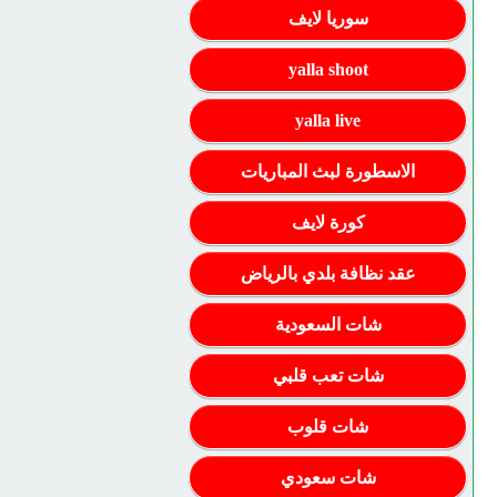
سوريا لايف
yalla shoot
yalla live
الاسطورة لبث المباريات
كورة لايف
عقد نظافة بلدي بالرياض
شات السعودية
شات تعب قلبي
شات قلوب
شات سعودي