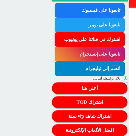
تابعونا على فيسبوك
تابعونا على تويتر
اشترك في قناتنا على يوتيوب
تابعونا على إنستجرام
انضم إلى تيليجرام
إعلان بواسطة
أسالني
كيمياء
أعلن هنا
اشتراك TOD
اشتراك شاهد vip سنة
افضل الألعاب الإلكترونية