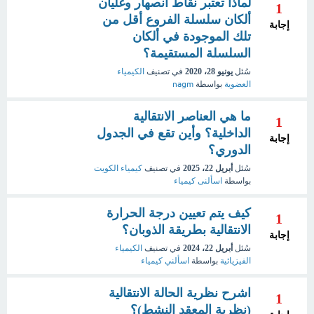
لماذا تعتبر نقاط انصهار وغليان
1
ألكان سلسلة الفروع أقل من
إجابة
تلك الموجودة في ألكان
السلسلة المستقيمة؟
سُئل
يونيو 28، 2020
في تصنيف
الكيمياء
العضوية
بواسطة
nagm
ما هي العناصر الانتقالية
1
الداخلية؟ وأين تقع في الجدول
إجابة
الدوري؟
سُئل
أبريل 22، 2025
في تصنيف
كيمياء الكويت
بواسطة
اسألنى كيمياء
كيف يتم تعيين درجة الحرارة
1
الانتقالية بطريقة الذوبان؟
إجابة
سُئل
أبريل 22، 2024
في تصنيف
الكيمياء
الفيزيائية
بواسطة
اسألني كيمياء
اشرح نظرية الحالة الانتقالية
1
(نظرية المعقد النشط)؟