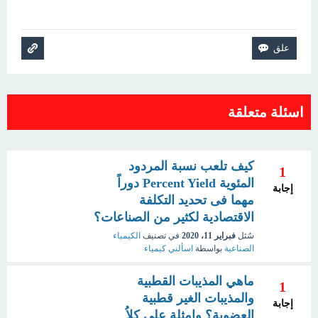
اسئلة متعلقة
كيف تلعب نسبة المردود
1
المئوية Percent Yield دوراً
إجابة
مهما فى تحديد التكلفة
الاقتصادية لكثير من الصناعات؟
سُئل
فبراير 11، 2020
في تصنيف
الكيمياء
الصناعية
بواسطة
اسألني كيمياء
ماهي المذيبات القطبية
1
والمذيبات الغير قطبية
إجابة
العضوية؟ وامثلة على كلاُ