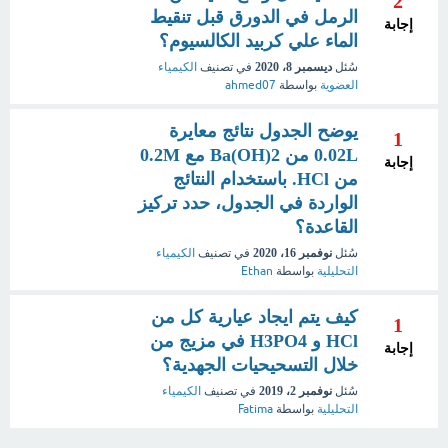
2
الرمل في الدورق قبل تنقيط
إجابة
الماء علي كربيد الكالسيوم؟
سُئل
ديسمبر 8، 2020
في تصنيف
الكيمياء
العضوية
بواسطة
ahmed07
يوضح الجدول نتائج معايرة
1
0.02L من Ba(OH)2 مع 0.2M
إجابة
من HCl. باستخدام النتائج
الواردة في الجدول، حدد تركيز
القاعدة؟
سُئل
نوفمبر 16، 2020
في تصنيف
الكيمياء
التحليلية
بواسطة
Ethan
كيف يتم ايجاد عيارية كل من
1
HCl و H3PO4 في مزيج من
إجابة
خلال التسحيحيات الجهدية؟
سُئل
نوفمبر 2، 2019
في تصنيف
الكيمياء
التحليلية
بواسطة
Fatima