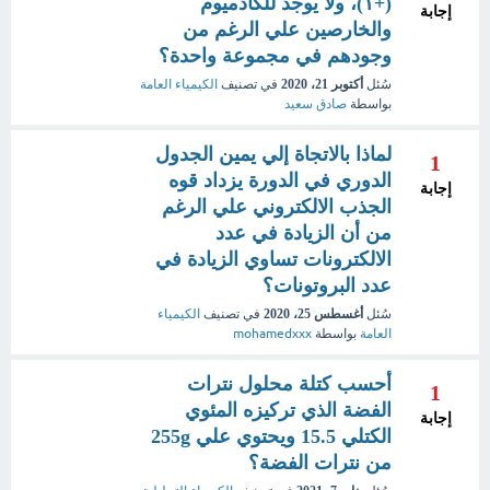
(+١)، ولا يوجد للكادميوم
إجابة
والخارصين علي الرغم من
وجودهم في مجموعة واحدة؟
سُئل
أكتوبر 21، 2020
في تصنيف
الكيمياء العامة
بواسطة
صادق سعيد
لماذا بالاتجاة إلي يمين الجدول
1
الدوري في الدورة يزداد قوه
إجابة
الجذب الالكتروني علي الرغم
من أن الزيادة في عدد
الالكترونات تساوي الزيادة في
عدد البروتونات؟
سُئل
أغسطس 25، 2020
في تصنيف
الكيمياء
العامة
بواسطة
mohamedxxx
أحسب كتلة محلول نترات
1
الفضة الذي تركيزه المئوي
إجابة
الكتلي 15.5 ويحتوي علي 255g
من نترات الفضة؟