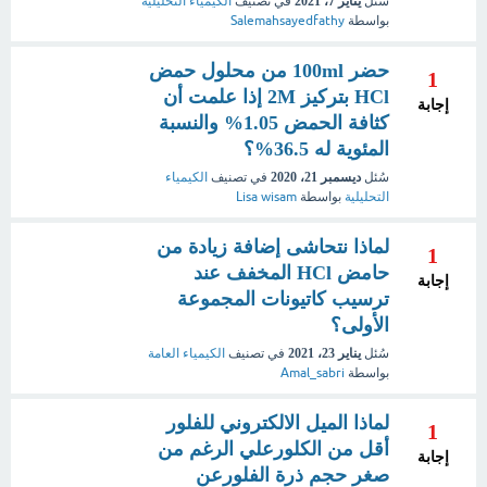
سُئل
يناير 7، 2021
في تصنيف
الكيمياء التحليلية
بواسطة
Salemahsayedfathy
حضر 100ml من محلول حمض
1
HCl بتركيز 2M إذا علمت أن
إجابة
كثافة الحمض 1.05% والنسبة
المئوية له 36.5%؟
سُئل
ديسمبر 21، 2020
في تصنيف
الكيمياء
التحليلية
بواسطة
Lisa wisam
لماذا نتحاشى إضافة زيادة من
1
حامض HCl المخفف عند
إجابة
ترسيب كاتيونات المجموعة
الأولى؟
سُئل
يناير 23، 2021
في تصنيف
الكيمياء العامة
بواسطة
Amal_sabri
لماذا الميل الالكتروني للفلور
1
أقل من الكلورعلي الرغم من
إجابة
صغر حجم ذرة الفلورعن