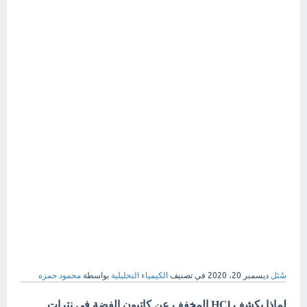
سُئل
ديسمبر 20، 2020
في تصنيف
الكيمياء التحليلية
بواسطة
محمود حمزه
لماذا يكشف HCl المخفف عن كاتيون الفضة في نترات