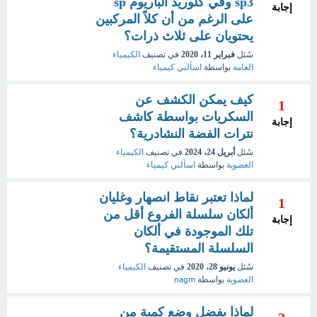
sp3 وفي كلوريد الباريوم sp
إجابة
على الرغم من أن كلاً المركبين
يحتويان على ثلاث ذرات؟
سُئل
فبراير 11، 2020
في تصنيف
الكيمياء
العامة
بواسطة
اسألني كيمياء
كيف يمكن الكشف عن
1
السكريات بواسطة كاشف
إجابة
نترات الفضة النشادرية؟
سُئل
أبريل 24، 2024
في تصنيف
الكيمياء
العضوية
بواسطة
اسألني كيمياء
لماذا تعتبر نقاط انصهار وغليان
1
ألكان سلسلة الفروع أقل من
إجابة
تلك الموجودة في ألكان
السلسلة المستقيمة؟
سُئل
يونيو 28، 2020
في تصنيف
الكيمياء
العضوية
بواسطة
nagm
لماذا يفضل وضع كمية من