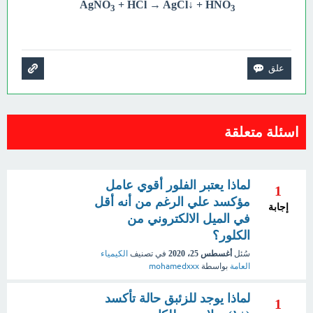
AgNO
+ HCl → AgCl↓ + HNO
3
3
اسئلة متعلقة
لماذا يعتبر الفلور أقوي عامل
1
مؤكسد علي الرغم من أنه أقل
إجابة
في الميل الالكتروني من
الكلور؟
سُئل
أغسطس 25، 2020
في تصنيف
الكيمياء
العامة
بواسطة
mohamedxxx
لماذا يوجد للزئبق حالة تأكسد
1