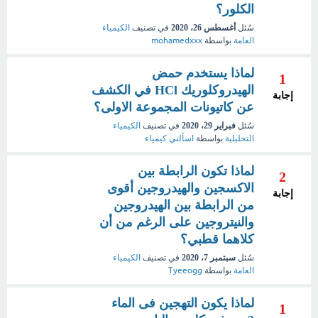
الكلور؟
سُئل
أغسطس 26، 2020
في تصنيف
الكيمياء
العامة
بواسطة
mohamedxxx
لماذا يستخدم حمض
1
الهيدروكلوريك HCl في الكشف
إجابة
عن كاتيونات المجموعة الاولى؟
سُئل
فبراير 29، 2020
في تصنيف
الكيمياء
التحليلية
بواسطة
اسألني كيمياء
لماذا تكون الرابطة بين
2
الاكسجين والهيدروجين أقوى
إجابة
من الرابطة بين الهيدروجين
والنيتروجين على الرغم من أن
كلاهما قطبي؟
سُئل
سبتمبر 7، 2020
في تصنيف
الكيمياء
العامة
بواسطة
Tyeeogg
لماذا يكون التهجين فى الماء
1